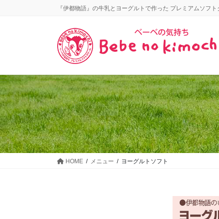
コ
ナ
『伊都物語』の牛乳とヨーグルトで作った プレミアムソフト
ン
ビ
テ
ゲ
ン
ー
ツ
シ
に
ョ
移
ン
動
に
移
動
HOME
メニュー
ヨーグルトソフト